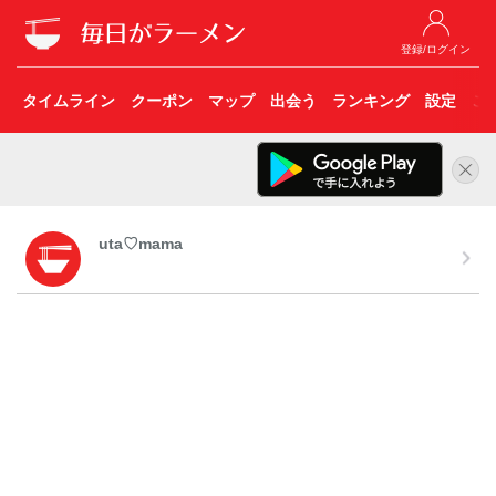
登録/ログイン
タイムライン
クーポン
マップ
出会う
ランキング
設定
こ
uta♡mama