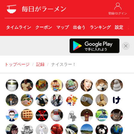
登録/ログイン
タイムライン
クーポン
マップ
出会う
ランキング
設定
こ
トップページ
記録
ナイスラー！