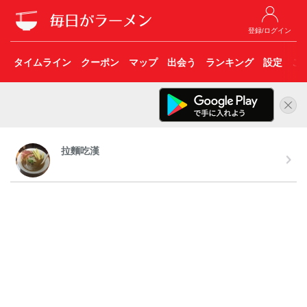
登録/ログイン
タイムライン
クーポン
マップ
出会う
ランキング
設定
こ
拉麵吃漢