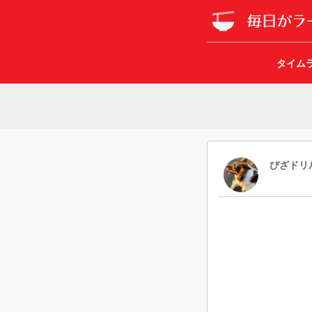
タイム
ぴざドリ