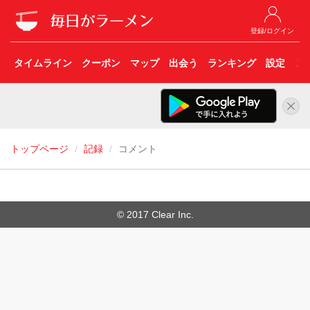
登録/ログイン
タイムライン
クーポン
マップ
出会う
ランキング
設定
こ
トップページ
記録
コメント
© 2017 Clear Inc.