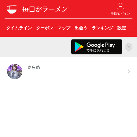
登録/ログイン
タイムライン
クーポン
マップ
出会う
ランキング
設定
こ
＠らめ