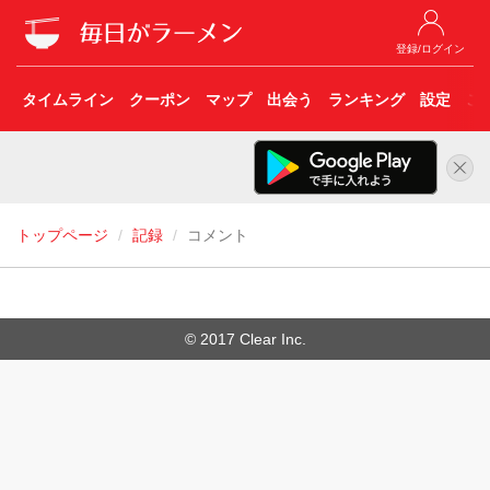
登録/ログイン
タイムライン
クーポン
マップ
出会う
ランキング
設定
こ
トップページ
記録
コメント
© 2017 Clear Inc.