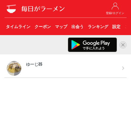
登録/ログイン
タイムライン
クーポン
マップ
出会う
ランキング
設定
こ
ゆーじ🧸