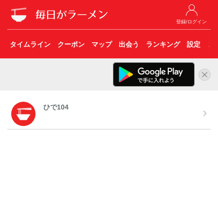
登録/ログイン
タイムライン
クーポン
マップ
出会う
ランキング
設定
こ
ひで104