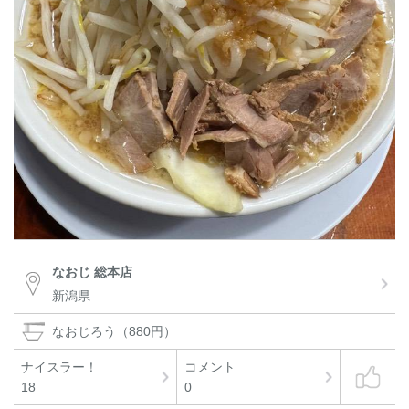
なおじ 総本店
新潟県
なおじろう（880円）
ナイスラー！
コメント
18
0