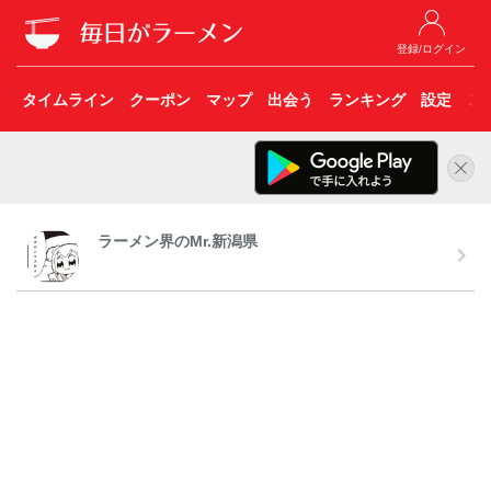
登録/ログイン
タイムライン
クーポン
マップ
出会う
ランキング
設定
こ
ラーメン界のMr.新潟県