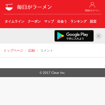
登録/ログイン
タイムライン
クーポン
マップ
出会う
ランキング
設定
こ
トップページ
記録
コメント
© 2017 Clear Inc.