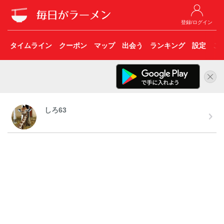
登録/ログイン
タイムライン
クーポン
マップ
出会う
ランキング
設定
こ
しろ63