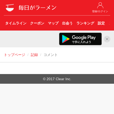
登録/ログイン
タイムライン
クーポン
マップ
出会う
ランキング
設定
こ
トップページ
記録
コメント
© 2017 Clear Inc.