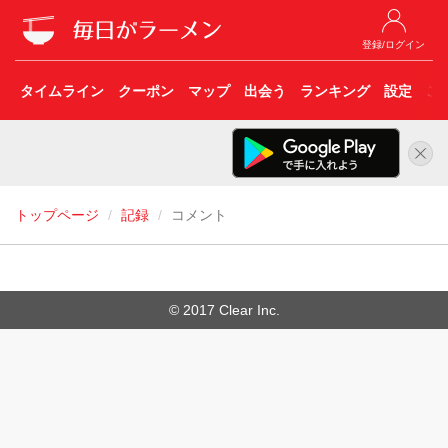
登録/ログイン
タイムライン
クーポン
マップ
出会う
ランキング
設定
こ
トップページ
記録
コメント
© 2017 Clear Inc.