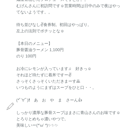
むげんさんに初訪問です☺営業時間は日中のみで夜はやっ
てないようです。。
待ち並びなし✌食券制。初回はやっぱり。
左上の法則でポチッとな☺
【本日のメニュー】
豚骨醤油ラーメン 1,100円
のり 100円
お冷にレモンが入っています♫ 好きっ☺
それほど待たずに着丼ですー✌
さっそくさっそくいただきまーす🙇
いつものようにまずはスープをひと口・・。
(*ﾟ∀ﾟ)❗️ あ お や ま さーん👍️
しっかり濃厚な豚骨スープはまさに青山さんのお味です☺
とろりとめちゃ濃いやつで。
美味しいー(*‘ω‘ *)✨️✨️✨️