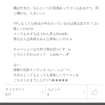
麺は中太の。なんというか質感あってコシもあるやつ。同
じ麺かな。んまいっ♫
TPしなくても味玉が半分入っているのは青山流です？コレ
嬉しい(>ω<)v
メンマもネギもほうれん草もGood👍️
青山さんは具材もみんな美味しいのさ☺
チャーシューは大判で厚め切り( ´∀｀)v
とろりとやわらかくて んめめーぃ💕
はい。
禁断の完飲ナノデシタヾ(｡>﹏<｡)ﾉﾞ✧*。
今日もとってもとっても美味しいラーメンを
ごちそうさまでした(^ー^)🍀🍀🍀🍀🍀
ナイスラー！
コメント
577
0