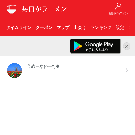
登録/ログイン
タイムライン
クーポン
マップ
出会う
ランキング
設定
こ
うめーな(^ー^)🍀