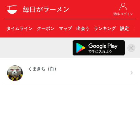
登録/ログイン
タイムライン
クーポン
マップ
出会う
ランキング
設定
こ
くまきち（白）