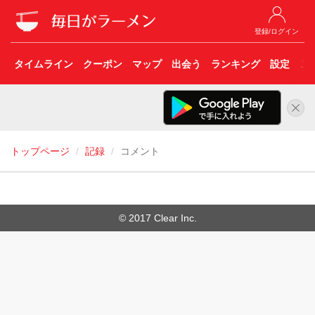
登録/ログイン
タイムライン
クーポン
マップ
出会う
ランキング
設定
こ
トップページ
記録
コメント
© 2017 Clear Inc.