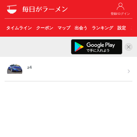
登録/ログイン
タイムライン
クーポン
マップ
出会う
ランキング
設定
こ
z4