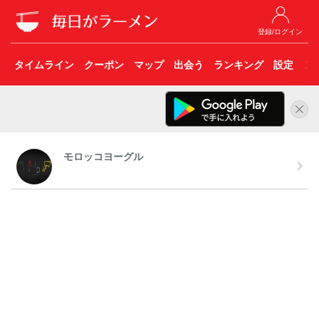
登録/ログイン
タイムライン
クーポン
マップ
出会う
ランキング
設定
こ
モロッコヨーグル