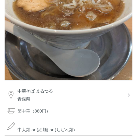
中華そば まるつる
青森県
節中華（880円）
中太麺 or (細麺) or (ちぢれ麺)