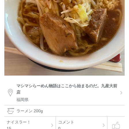
マシマシらーめん物語はここから始まるのだ。九産大前
店
福岡県
ラーメン 200g
ナイスラー！
コメント
15
0