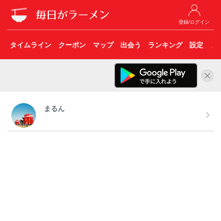
登録/ログイン
タイムライン
クーポン
マップ
出会う
ランキング
設定
こ
まるん