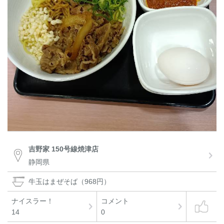
吉野家 150号線焼津店
静岡県
牛玉はまぜそば（968円）
ナイスラー！
コメント
14
0