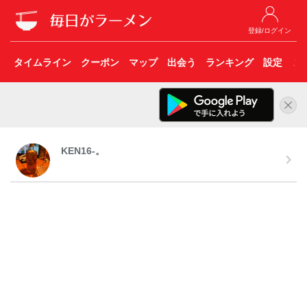
登録/ログイン
タイムライン
クーポン
マップ
出会う
ランキング
設定
こ
KEN16-。