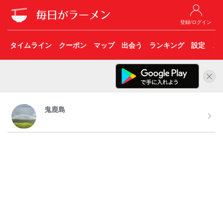
登録/ログイン
タイムライン
クーポン
マップ
出会う
ランキング
設定
こ
鬼鹿島