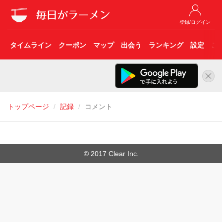
登録/ログイン
タイムライン
クーポン
マップ
出会う
ランキング
設定
こ
トップページ
記録
コメント
© 2017 Clear Inc.