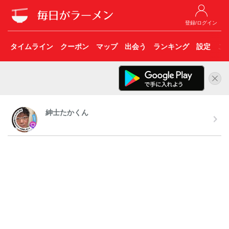
登録/ログイン
タイムライン
クーポン
マップ
出会う
ランキング
設定
こ
紳士たかくん