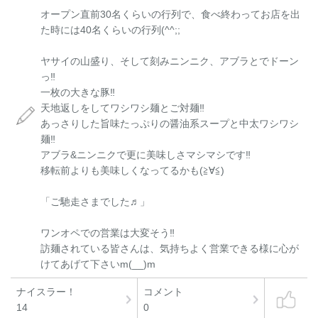
オープン直前30名くらいの行列で、食べ終わってお店を出
た時には40名くらいの行列(^^;;
ヤサイの山盛り、そして刻みニンニク、アブラとでドーン
っ‼︎
一枚の大きな豚‼︎
天地返しをしてワシワシ麺とご対麺‼︎
あっさりした旨味たっぷりの醤油系スープと中太ワシワシ
麺‼︎
アブラ&ニンニクで更に美味しさマシマシです‼︎
移転前よりも美味しくなってるかも(≧∀≦)
「ご馳走さまでした♬」
ワンオペでの営業は大変そう‼︎
訪麺されている皆さんは、気持ちよく営業できる様に心が
けてあげて下さいm(__)m
ナイスラー！
コメント
14
0