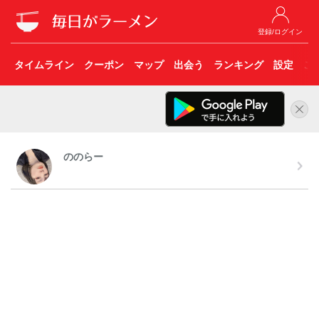
登録/ログイン
タイムライン
クーポン
マップ
出会う
ランキング
設定
こ
ののらー