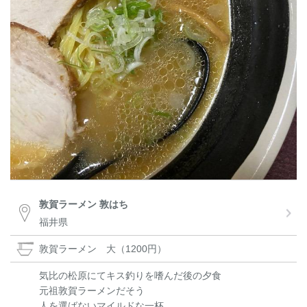
敦賀ラーメン 敦はち
福井県
敦賀ラーメン 大（1200円）
気比の松原にてキス釣りを嗜んだ後の夕食
元祖敦賀ラーメンだそう
人を選ばないマイルドな一杯