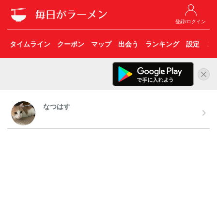
登録/ログイン
タイムライン
クーポン
マップ
出会う
ランキング
設定
こ
なつはす