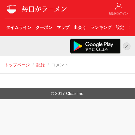
登録/ログイン
タイムライン
クーポン
マップ
出会う
ランキング
設定
こ
トップページ
記録
コメント
© 2017 Clear Inc.