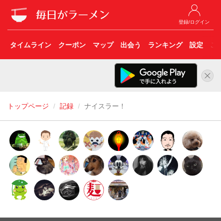
登録/ログイン
タイムライン
クーポン
マップ
出会う
ランキング
設定
こ
トップページ
記録
ナイスラー！