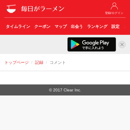
登録/ログイン
タイムライン
クーポン
マップ
出会う
ランキング
設定
こ
トップページ
記録
コメント
© 2017 Clear Inc.