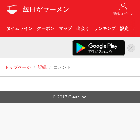
登録/ログイン
タイムライン
クーポン
マップ
出会う
ランキング
設定
こ
トップページ
記録
コメント
© 2017 Clear Inc.