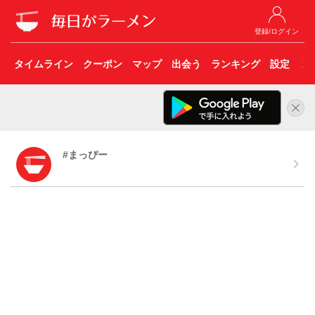
登録/ログイン
タイムライン
クーポン
マップ
出会う
ランキング
設定
こ
#まっぴー