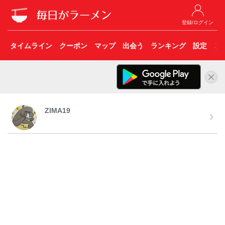
登録/ログイン
タイムライン
クーポン
マップ
出会う
ランキング
設定
こ
ZIMA19