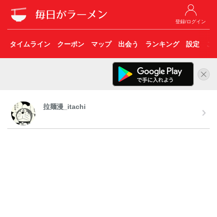
登録/ログイン
タイムライン
クーポン
マップ
出会う
ランキング
設定
こ
拉麺漫_itachi