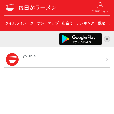
登録/ログイン
タイムライン
クーポン
マップ
出会う
ランキング
設定
こ
yo1ro.s