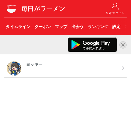
登録/ログイン
タイムライン
クーポン
マップ
出会う
ランキング
設定
こ
ヨッキー