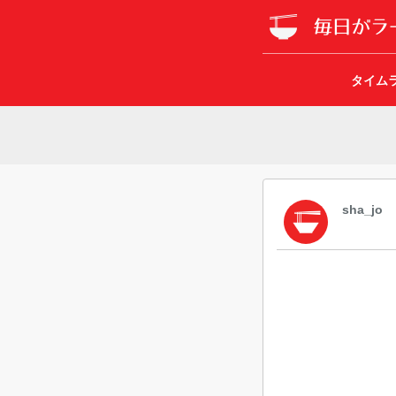
タイム
sha_jo