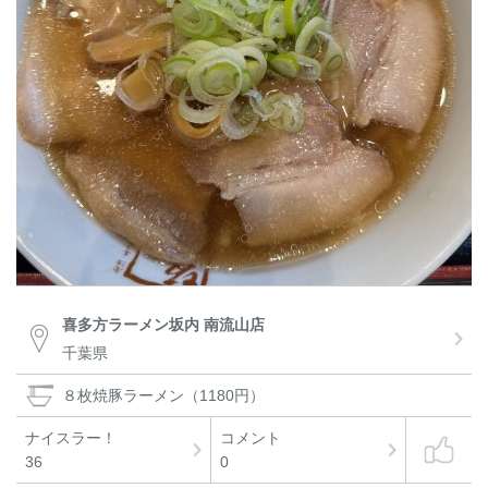
喜多方ラーメン坂内 南流山店
千葉県
８枚焼豚ラーメン（1180円）
ナイスラー！
コメント
36
0