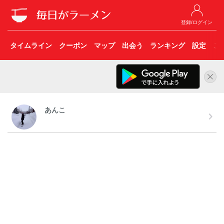
登録/ログイン
タイムライン
クーポン
マップ
出会う
ランキング
設定
こ
あんこ