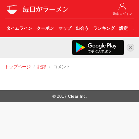
登録/ログイン
タイムライン
クーポン
マップ
出会う
ランキング
設定
こ
トップページ
記録
コメント
© 2017 Clear Inc.