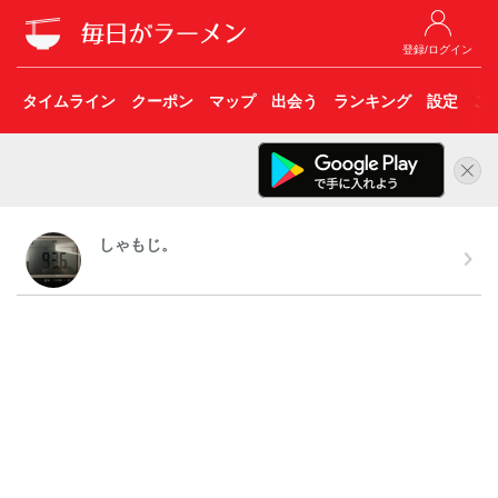
登録/ログイン
タイムライン
クーポン
マップ
出会う
ランキング
設定
こ
しゃもじ。