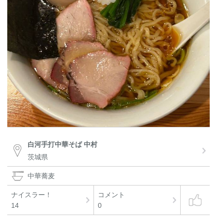
白河手打中華そば 中村
茨城県
中華蕎麦
ナイスラー！
コメント
14
0