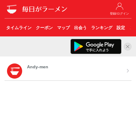
登録/ログイン
タイムライン
クーポン
マップ
出会う
ランキング
設定
こ
Andy-men