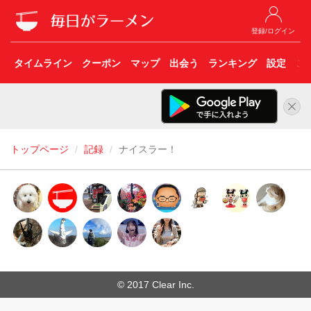
登録/ログイン
タイムライン
クーポン
マップ
出会う
ランキング
設定
こ
トップページ
記録
ナイスラー！
© 2017 Clear Inc.