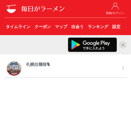
登録/ログイン
タイムライン
クーポン
マップ
出会う
ランキング
設定
こ
札幌拉麺猫🐈