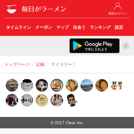
登録/ログイン
タイムライン
クーポン
マップ
出会う
ランキング
設定
こ
トップページ
記録
ナイスラー！
© 2017 Clear Inc.