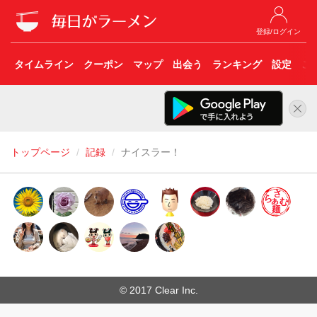
登録/ログイン
タイムライン
クーポン
マップ
出会う
ランキング
設定
こ
トップページ
記録
ナイスラー！
© 2017 Clear Inc.