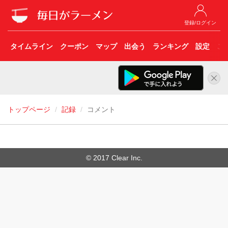
登録/ログイン
タイムライン
クーポン
マップ
出会う
ランキング
設定
こ
トップページ
記録
コメント
© 2017 Clear Inc.