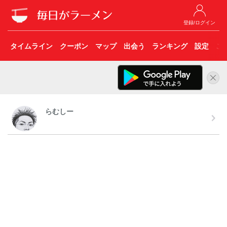
登録/ログイン
タイムライン
クーポン
マップ
出会う
ランキング
設定
こ
らむしー