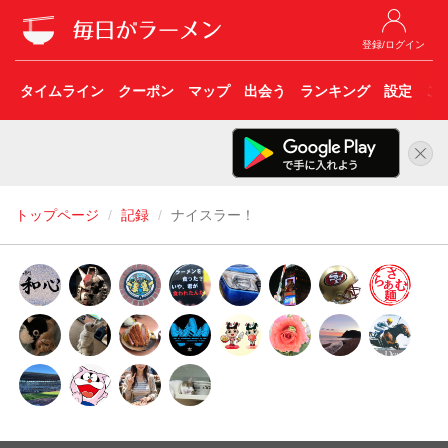
登録/ログイン
タイムライン
クーポン
マップ
出会う
ランキング
設定
こ
トップページ
記録
ナイスラー！