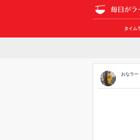
タイム
おなラー