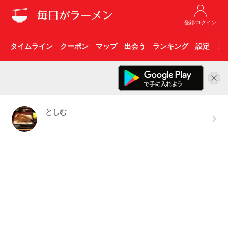
登録/ログイン
タイムライン
クーポン
マップ
出会う
ランキング
設定
こ
としむ