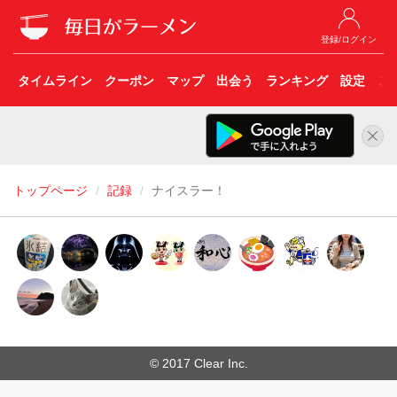
登録/ログイン
タイムライン
クーポン
マップ
出会う
ランキング
設定
こ
トップページ
記録
ナイスラー！
© 2017 Clear Inc.